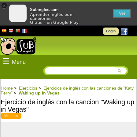
×
Subingles.com
Ver
Aprender inglés con
canciones
Gratis - En Google Play
Login
☰
Menu
Home
>
Ejercicios
>
Ejercicios de inglés con las canciones de "Katy
Perry"
>
Waking up in Vegas
Ejercicio de inglés con la cancion "Waking up
in Vegas"
Medium