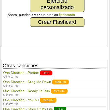
Ejercicio
personalizado
Ahora, puedes
crear
tus propias
flashcards
.
Crear Flashcard
Otras canciones
One Direction - Perfect
Hard
Género:
Pop
One Direction - Drag Me Down
Medium
Género:
Pop
One Direction - Ready To Run
Medium
Género:
Pop
One Direction - You & I
Medium
Género:
Pop
One Direction - Story Of My Life
Easy