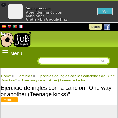
×
Subingles.com
Ver
Aprender inglés con
canciones
Gratis - En Google Play
Login
☰
Menu
Home
>
Ejercicios
>
Ejercicios de inglés con las canciones de "One
Direction"
>
One way or another (Teenage kicks)
Ejercicio de inglés con la cancion "One way
or another (Teenage kicks)"
Medium