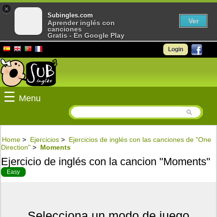
×
Subingles.com
Ver
Aprender inglés con
canciones
Gratis - En Google Play
Login
☰
Menu
Home
>
Ejercicios
>
Ejercicios de inglés con las canciones de "One
Direction"
>
Moments
Ejercicio de inglés con la cancion "Moments"
Easy
Selecciona un modo de juego