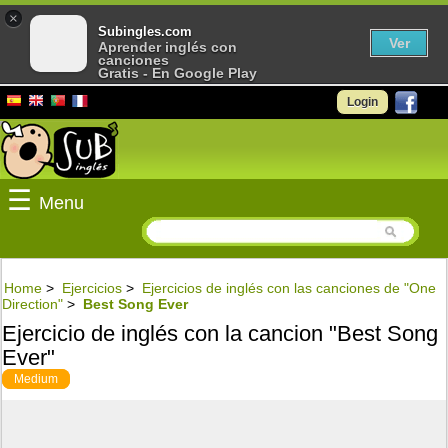
×
Subingles.com
Ver
Aprender inglés con
canciones
Gratis - En Google Play
Login
☰
Menu
Home
>
Ejercicios
>
Ejercicios de inglés con las canciones de "One
Direction"
>
Best Song Ever
Ejercicio de inglés con la cancion "Best Song
Ever"
Medium