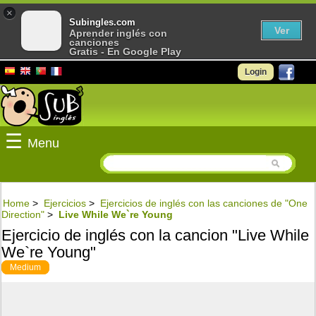
×
Subingles.com
Ver
Aprender inglés con
canciones
Gratis - En Google Play
Login
☰
Menu
Home
>
Ejercicios
>
Ejercicios de inglés con las canciones de "One
Direction"
>
Live While We`re Young
Ejercicio de inglés con la cancion "Live While
We`re Young"
Medium