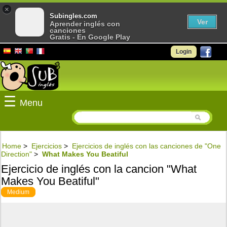
×
Subingles.com
Ver
Aprender inglés con
canciones
Gratis - En Google Play
Login
☰
Menu
Home
>
Ejercicios
>
Ejercicios de inglés con las canciones de "One
Direction"
>
What Makes You Beatiful
Ejercicio de inglés con la cancion "What
Makes You Beatiful"
Medium