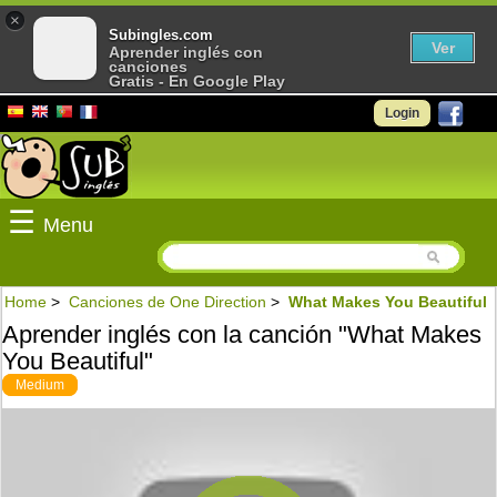
×
Subingles.com
Ver
Aprender inglés con
canciones
Gratis - En Google Play
Login
☰
Menu
Home
>
Canciones de One Direction
>
What Makes You Beautiful
Aprender inglés con la canción "What Makes
You Beautiful"
Medium