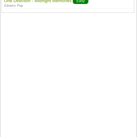
One Direction - Midnight Memories
Easy
Género:
Pop