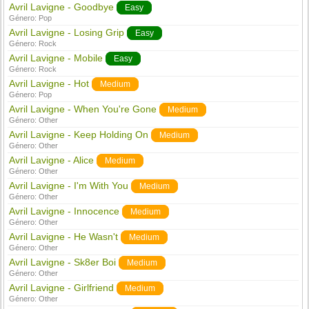
Avril Lavigne - Goodbye
Easy
Género:
Pop
Avril Lavigne - Losing Grip
Easy
Género:
Rock
Avril Lavigne - Mobile
Easy
Género:
Rock
Avril Lavigne - Hot
Medium
Género:
Pop
Avril Lavigne - When You're Gone
Medium
Género:
Other
Avril Lavigne - Keep Holding On
Medium
Género:
Other
Avril Lavigne - Alice
Medium
Género:
Other
Avril Lavigne - I'm With You
Medium
Género:
Other
Avril Lavigne - Innocence
Medium
Género:
Other
Avril Lavigne - He Wasn't
Medium
Género:
Other
Avril Lavigne - Sk8er Boi
Medium
Género:
Other
Avril Lavigne - Girlfriend
Medium
Género:
Other