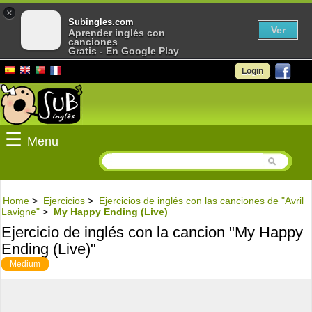
×
Subingles.com
Ver
Aprender inglés con
canciones
Gratis - En Google Play
Login
☰
Menu
Home
>
Ejercicios
>
Ejercicios de inglés con las canciones de "Avril
Lavigne"
>
My Happy Ending (Live)
Ejercicio de inglés con la cancion "My Happy
Ending (Live)"
Medium