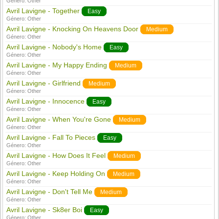
Género:
Other
Avril Lavigne - Together
Easy
Género:
Other
Avril Lavigne - Knocking On Heavens Door
Medium
Género:
Other
Avril Lavigne - Nobody's Home
Easy
Género:
Other
Avril Lavigne - My Happy Ending
Medium
Género:
Other
Avril Lavigne - Girlfriend
Medium
Género:
Other
Avril Lavigne - Innocence
Easy
Género:
Other
Avril Lavigne - When You're Gone
Medium
Género:
Other
Avril Lavigne - Fall To Pieces
Easy
Género:
Other
Avril Lavigne - How Does It Feel
Medium
Género:
Other
Avril Lavigne - Keep Holding On
Medium
Género:
Other
Avril Lavigne - Don't Tell Me
Medium
Género:
Other
Avril Lavigne - Sk8er Boi
Easy
Género:
Other