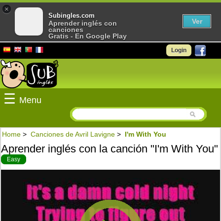
×
Subingles.com
Ver
Aprender inglés con
canciones
Gratis - En Google Play
Login
☰
Menu
Home
>
Canciones de Avril Lavigne
>
I'm With You
Aprender inglés con la canción "I'm With You"
Easy