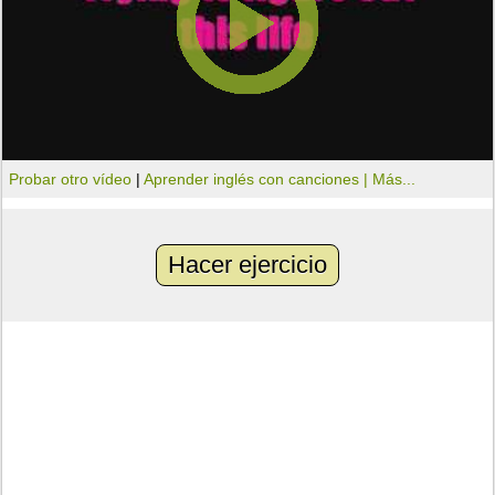
Probar otro vídeo
|
Aprender inglés con canciones |
Más...
Hacer ejercicio