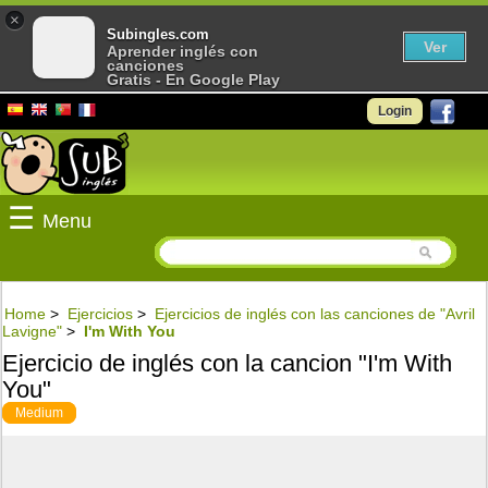
×
Subingles.com
Ver
Aprender inglés con
canciones
Gratis - En Google Play
Login
☰
Menu
Home
>
Ejercicios
>
Ejercicios de inglés con las canciones de "Avril
Lavigne"
>
I'm With You
Ejercicio de inglés con la cancion "I'm With
You"
Medium