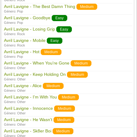
Género:
Rock
Avril Lavigne - The Best Damn Thing
Medium
Género:
Pop
Avril Lavigne - Goodbye
Easy
Género:
Pop
Avril Lavigne - Losing Grip
Easy
Género:
Rock
Avril Lavigne - Mobile
Easy
Género:
Rock
Avril Lavigne - Hot
Medium
Género:
Pop
Avril Lavigne - When You're Gone
Medium
Género:
Other
Avril Lavigne - Keep Holding On
Medium
Género:
Other
Avril Lavigne - Alice
Medium
Género:
Other
Avril Lavigne - I'm With You
Medium
Género:
Other
Avril Lavigne - Innocence
Medium
Género:
Other
Avril Lavigne - He Wasn't
Medium
Género:
Other
Avril Lavigne - Sk8er Boi
Medium
Género:
Other