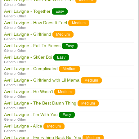
Medium
Género:
Other
Avril Lavigne - Together
Easy
Género:
Other
Avril Lavigne - How Does It Feel
Medium
Género:
Other
Avril Lavigne - Girlfriend
Medium
Género:
Other
Avril Lavigne - Fall To Pieces
Easy
Género:
Other
Avril Lavigne - Sk8er Boi
Easy
Género:
Other
Avril Lavigne - Complicated
Medium
Género:
Other
Avril Lavigne - Girlfriend with Lil Mama
Medium
Género:
Other
Avril Lavigne - He Wasn't
Medium
Género:
Other
Avril Lavigne - The Best Damn Thing
Medium
Género:
Other
Avril Lavigne - I'm With You
Easy
Género:
Other
Avril Lavigne - Alice
Medium
Género:
Other
Avril Lavigne - Everything Back But You
Medium