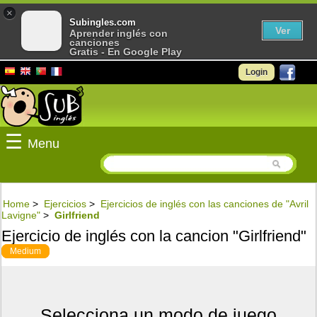
×
Subingles.com
Ver
Aprender inglés con
canciones
Gratis - En Google Play
Login
☰
Menu
Home
>
Ejercicios
>
Ejercicios de inglés con las canciones de "Avril
Lavigne"
>
Girlfriend
Ejercicio de inglés con la cancion "Girlfriend"
Medium
Selecciona un modo de juego