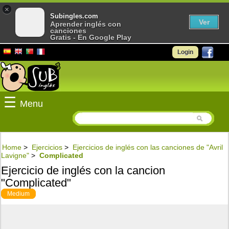
×
Subingles.com
Ver
Aprender inglés con
canciones
Gratis - En Google Play
Login
☰
Menu
Home
>
Ejercicios
>
Ejercicios de inglés con las canciones de "Avril
Lavigne"
>
Complicated
Ejercicio de inglés con la cancion
"Complicated"
Medium