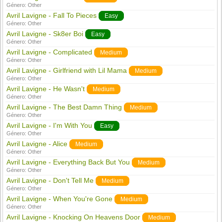
Género:
Other
Avril Lavigne - Fall To Pieces
Easy
Género:
Other
Avril Lavigne - Sk8er Boi
Easy
Género:
Other
Avril Lavigne - Complicated
Medium
Género:
Other
Avril Lavigne - Girlfriend with Lil Mama
Medium
Género:
Other
Avril Lavigne - He Wasn't
Medium
Género:
Other
Avril Lavigne - The Best Damn Thing
Medium
Género:
Other
Avril Lavigne - I'm With You
Easy
Género:
Other
Avril Lavigne - Alice
Medium
Género:
Other
Avril Lavigne - Everything Back But You
Medium
Género:
Other
Avril Lavigne - Don't Tell Me
Medium
Género:
Other
Avril Lavigne - When You're Gone
Medium
Género:
Other
Avril Lavigne - Knocking On Heavens Door
Medium