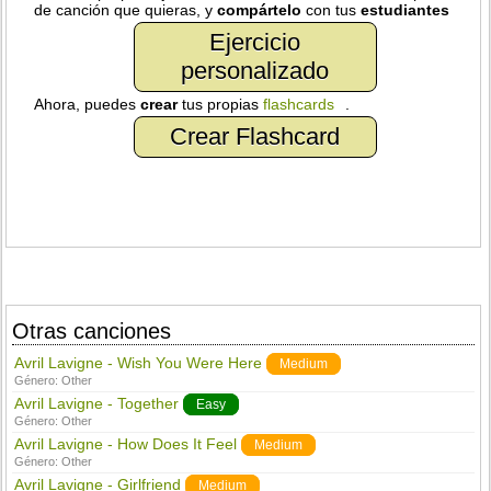
de canción que quieras, y
compártelo
con tus
estudiantes
Ejercicio
personalizado
Ahora, puedes
crear
tus propias
flashcards
.
Crear Flashcard
Otras canciones
Avril Lavigne - Wish You Were Here
Medium
Género:
Other
Avril Lavigne - Together
Easy
Género:
Other
Avril Lavigne - How Does It Feel
Medium
Género:
Other
Avril Lavigne - Girlfriend
Medium