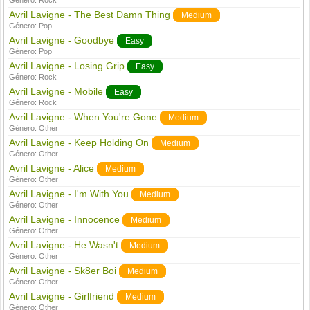
Género:
Rock
Avril Lavigne - The Best Damn Thing
Medium
Género:
Pop
Avril Lavigne - Goodbye
Easy
Género:
Pop
Avril Lavigne - Losing Grip
Easy
Género:
Rock
Avril Lavigne - Mobile
Easy
Género:
Rock
Avril Lavigne - When You're Gone
Medium
Género:
Other
Avril Lavigne - Keep Holding On
Medium
Género:
Other
Avril Lavigne - Alice
Medium
Género:
Other
Avril Lavigne - I'm With You
Medium
Género:
Other
Avril Lavigne - Innocence
Medium
Género:
Other
Avril Lavigne - He Wasn't
Medium
Género:
Other
Avril Lavigne - Sk8er Boi
Medium
Género:
Other
Avril Lavigne - Girlfriend
Medium
Género:
Other