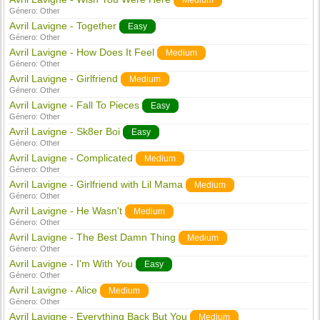
Medium
Género:
Other
Avril Lavigne - Together
Easy
Género:
Other
Avril Lavigne - How Does It Feel
Medium
Género:
Other
Avril Lavigne - Girlfriend
Medium
Género:
Other
Avril Lavigne - Fall To Pieces
Easy
Género:
Other
Avril Lavigne - Sk8er Boi
Easy
Género:
Other
Avril Lavigne - Complicated
Medium
Género:
Other
Avril Lavigne - Girlfriend with Lil Mama
Medium
Género:
Other
Avril Lavigne - He Wasn't
Medium
Género:
Other
Avril Lavigne - The Best Damn Thing
Medium
Género:
Other
Avril Lavigne - I'm With You
Easy
Género:
Other
Avril Lavigne - Alice
Medium
Género:
Other
Avril Lavigne - Everything Back But You
Medium