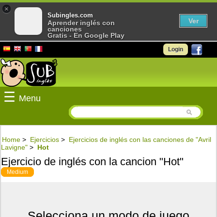
×
Subingles.com
Ver
Aprender inglés con
canciones
Gratis - En Google Play
Login
☰
Menu
Home
>
Ejercicios
>
Ejercicios de inglés con las canciones de "Avril
Lavigne"
>
Hot
Ejercicio de inglés con la cancion "Hot"
Medium
Selecciona un modo de juego