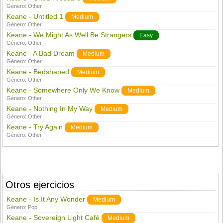
Género:
Other
Keane - Untitled 1
Medium
Género:
Other
Keane - We Might As Well Be Strangers
Easy
Género:
Other
Keane - A Bad Dream
Medium
Género:
Other
Keane - Bedshaped
Medium
Género:
Other
Keane - Somewhere Only We Know
Medium
Género:
Other
Keane - Nothing In My Way
Medium
Género:
Other
Keane - Try Again
Medium
Género:
Other
Otros ejercicios
Keane - Is It Any Wonder
Medium
Género:
Pop
Keane - Sovereign Light Café
Medium