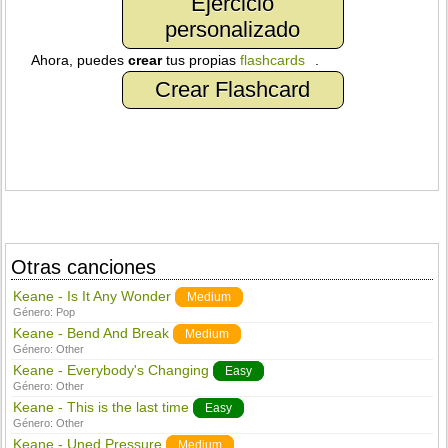
Ejercicio
personalizado
Ahora, puedes
crear
tus propias
flashcards
.
Crear Flashcard
Otras canciones
Keane - Is It Any Wonder
Medium
Género:
Pop
Keane - Bend And Break
Medium
Género:
Other
Keane - Everybody's Changing
Easy
Género:
Other
Keane - This is the last time
Easy
Género:
Other
Keane - Uned Pressure
Medium