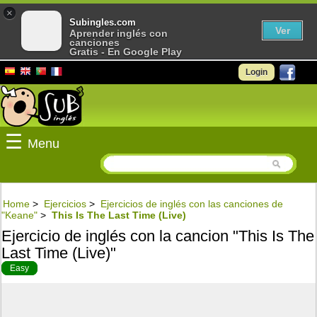
×
Subingles.com
Ver
Aprender inglés con
canciones
Gratis - En Google Play
Login
☰
Menu
Home
>
Ejercicios
>
Ejercicios de inglés con las canciones de
"Keane"
>
This Is The Last Time (Live)
Ejercicio de inglés con la cancion "This Is The
Last Time (Live)"
Easy