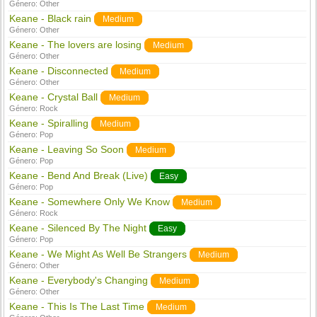
Género:
Other
Keane - Black rain
Medium
Género:
Other
Keane - The lovers are losing
Medium
Género:
Other
Keane - Disconnected
Medium
Género:
Other
Keane - Crystal Ball
Medium
Género:
Rock
Keane - Spiralling
Medium
Género:
Pop
Keane - Leaving So Soon
Medium
Género:
Pop
Keane - Bend And Break (Live)
Easy
Género:
Pop
Keane - Somewhere Only We Know
Medium
Género:
Rock
Keane - Silenced By The Night
Easy
Género:
Pop
Keane - We Might As Well Be Strangers
Medium
Género:
Other
Keane - Everybody's Changing
Medium
Género:
Other
Keane - This Is The Last Time
Medium