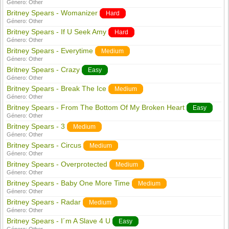
Género:
Other
Britney Spears - Womanizer
Hard
Género:
Other
Britney Spears - If U Seek Amy
Hard
Género:
Other
Britney Spears - Everytime
Medium
Género:
Other
Britney Spears - Crazy
Easy
Género:
Other
Britney Spears - Break The Ice
Medium
Género:
Other
Britney Spears - From The Bottom Of My Broken Heart
Easy
Género:
Other
Britney Spears - 3
Medium
Género:
Other
Britney Spears - Circus
Medium
Género:
Other
Britney Spears - Overprotected
Medium
Género:
Other
Britney Spears - Baby One More Time
Medium
Género:
Other
Britney Spears - Radar
Medium
Género:
Other
Britney Spears - I´m A Slave 4 U
Easy