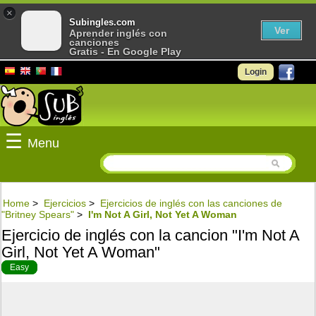
×
Subingles.com
Ver
Aprender inglés con
canciones
Gratis - En Google Play
Login
☰
Menu
Home
>
Ejercicios
>
Ejercicios de inglés con las canciones de
"Britney Spears"
>
I'm Not A Girl, Not Yet A Woman
Ejercicio de inglés con la cancion "I'm Not A
Girl, Not Yet A Woman"
Easy