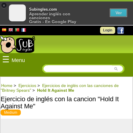
×
Subingles.com
Ver
Aprender inglés con
canciones
Gratis - En Google Play
Login
☰
Menu
Home
>
Ejercicios
>
Ejercicios de inglés con las canciones de
"Britney Spears"
>
Hold It Against Me
Ejercicio de inglés con la cancion "Hold It
Against Me"
Medium