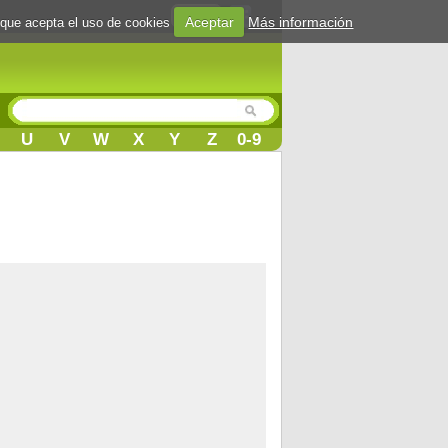
Login
Aceptar
Más información
 que acepta el uso de cookies
U
V
W
X
Y
Z
0-9