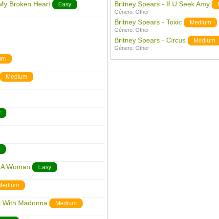
 My Broken Heart
Britney Spears - If U Seek Amy
Easy
Género:
Other
Britney Spears - Toxic
Medium
Género:
Other
Britney Spears - Circus
Medium
Género:
Other
um
Medium
y
et A Woman
Easy
Medium
ic With Madonna
Medium