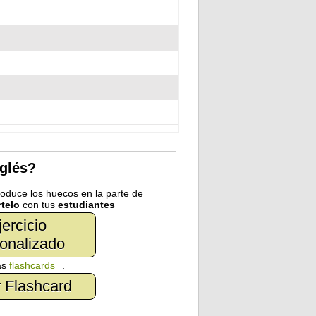
nglés?
troduce los huecos en la parte de
telo
con tus
estudiantes
jercicio
onalizado
as
flashcards
.
 Flashcard