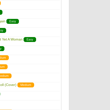
gain
Easy
sy
Not Yet A Woman
Easy
y
dium
ium
edium
oll (Cover)
Medium