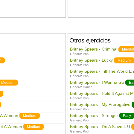
Otros ejercicios
Britney Spears - Criminal
Mediu
Género:
Pop
Britney Spears - Lucky
m
Medium
Género:
Pop
Britney Spears - Till The World E
Género:
Pop
Britney Spears - I Wanna Go
Medium
Ea
Género:
Dance
Britney Spears - Hold It Against 
Género:
Pop
Britney Spears - My Prerogative
Género:
Pop
et A Woman
Britney Spears - Stronger
Medium
Easy
Género:
Pop
 Yet A Woman
Britney Spears - I'm A Slave 4 U
Medium
Género:
Pop