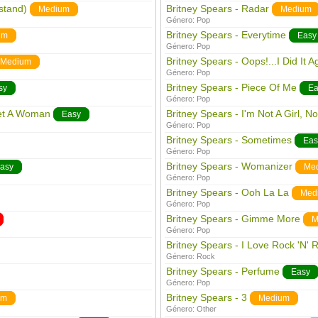
stand)
Britney Spears - Radar
Medium
Medium
Género:
Pop
Britney Spears - Everytime
um
Easy
Género:
Pop
Britney Spears - Oops!...I Did It A
Medium
Género:
Pop
Britney Spears - Piece Of Me
sy
Ea
Género:
Pop
 Jet A Woman
Britney Spears - I'm Not A Girl, 
Easy
Género:
Pop
Britney Spears - Sometimes
Eas
Género:
Pop
Britney Spears - Womanizer
asy
Me
Género:
Pop
Britney Spears - Ooh La La
Med
Género:
Pop
Britney Spears - Gimme More
M
Género:
Pop
Britney Spears - I Love Rock 'N' R
Género:
Rock
Britney Spears - Perfume
Easy
Género:
Pop
Britney Spears - 3
um
Medium
Género:
Other