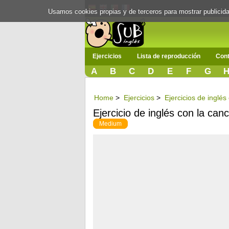
Usamos cookies propias y de terceros para mostrar publici
Ejercicios
Lista de reproducción
Cont
A
B
C
D
E
F
G
Home
>
Ejercicios
>
Ejercicios de inglés
Ejercicio de inglés con la ca
Medium