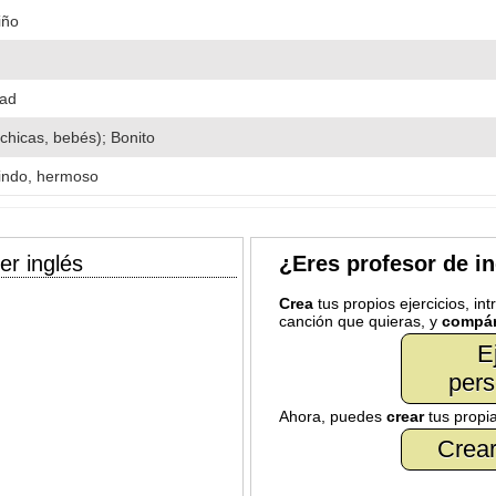
iño
dad
chicas, bebés); Bonito
lindo, hermoso
er inglés
¿Eres profesor de i
Crea
tus propios ejercicios, in
canción que quieras, y
compár
E
pers
Ahora, puedes
crear
tus propi
Crear