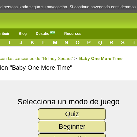
dad personalizada según su navegación. Si continua navegando consideramos
ribuir
Blog
Desafío
Recursos
H
I
J
K
L
M
N
O
P
Q
R
S
T
 con las canciones de "Britney Spears"
>
Baby One More Time
ncion "Baby One More Time"
Selecciona un modo de juego
Quiz
Beginner