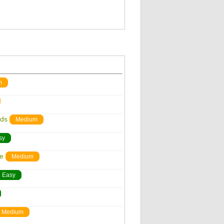
m
nds
Medium
sy
Me
Medium
Easy
Medium