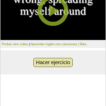
Probar otro vídeo
|
Aprender inglés con canciones |
Más...
Hacer ejercicio