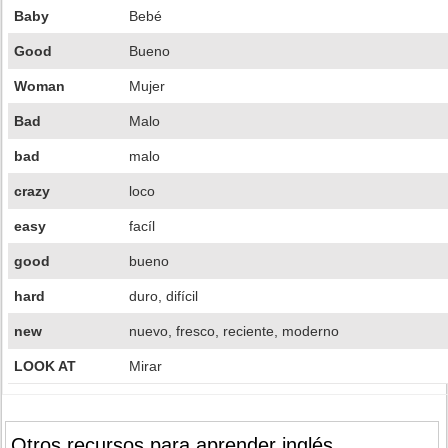
Baby
Bebé
Good
Bueno
Woman
Mujer
Bad
Malo
bad
malo
crazy
loco
easy
facíl
good
bueno
hard
duro, difícil
new
nuevo, fresco, reciente, moderno
LOOK AT
Mirar
Otros recursos para aprender inglés