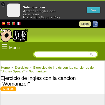
×
Subingles.com
Ver
Aprender inglés con
canciones
Gratis - En Google Play
Login
☰
Menu
Home
>
Ejercicios
>
Ejercicios de inglés con las canciones de
"Britney Spears"
>
Womanizer
Ejercicio de inglés con la cancion
"Womanizer"
Medium