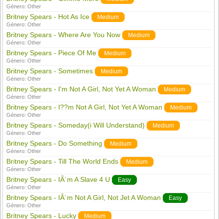
Género:
Other
Britney Spears - Hot As Ice
Medium
Género:
Other
Britney Spears - Where Are You Now
Medium
Género:
Other
Britney Spears - Piece Of Me
Medium
Género:
Other
Britney Spears - Sometimes
Medium
Género:
Other
Britney Spears - I'm Not A Girl, Not Yet A Woman
Medium
Género:
Other
Britney Spears - I??m Not A Girl, Not Yet A Woman
Medium
Género:
Other
Britney Spears - Someday(i Will Understand)
Medium
Género:
Other
Britney Spears - Do Something
Medium
Género:
Other
Britney Spears - Till The World Ends
Medium
Género:
Other
Britney Spears - IÂ´m A Slave 4 U
Easy
Género:
Other
Britney Spears - IÂ´m Not A Girl, Not Jet A Woman
Easy
Género:
Other
Britney Spears - Lucky
Medium