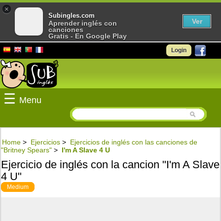
×
Subingles.com
Ver
Aprender inglés con
canciones
Gratis - En Google Play
Login
☰
Menu
Home
>
Ejercicios
>
Ejercicios de inglés con las canciones de
"Britney Spears"
>
I'm A Slave 4 U
Ejercicio de inglés con la cancion "I'm A Slave
4 U"
Medium