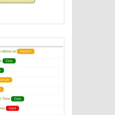
e about us
Medium
e
Easy
y
edium
m
e Time
Easy
ror
Hard