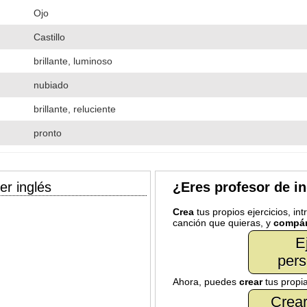
Ojo
Castillo
brillante, luminoso
nubiado
brillante, reluciente
pronto
er inglés
¿Eres profesor de i
Crea
tus propios ejercicios, in
canción que quieras, y
compár
E
pers
Ahora, puedes
crear
tus propi
Crear