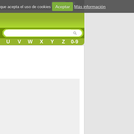
Login
Aceptar
Más información
 que acepta el uso de cookies
U
V
W
X
Y
Z
0-9