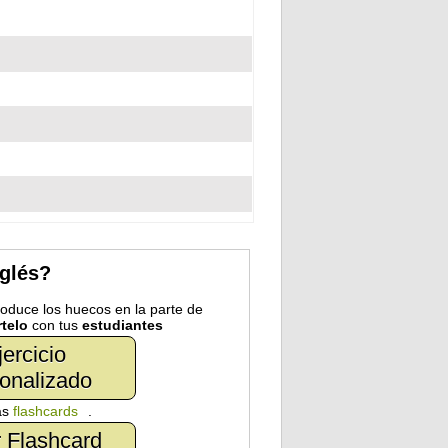
nglés?
troduce los huecos en la parte de
telo
con tus
estudiantes
jercicio
onalizado
as
flashcards
.
 Flashcard