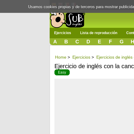
Usamos cookies propias y de terceros para mostrar publici
Ejercicios
Lista de reproducción
Cont
A
B
C
D
E
F
G
Home
>
Ejercicios
>
Ejercicios de inglé
Ejercicio de inglés con la ca
Easy