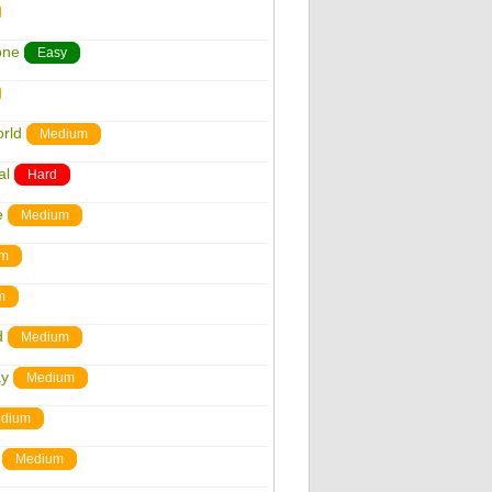
one
Easy
rld
Medium
al
Hard
e
Medium
um
m
d
Medium
ay
Medium
dium
Medium