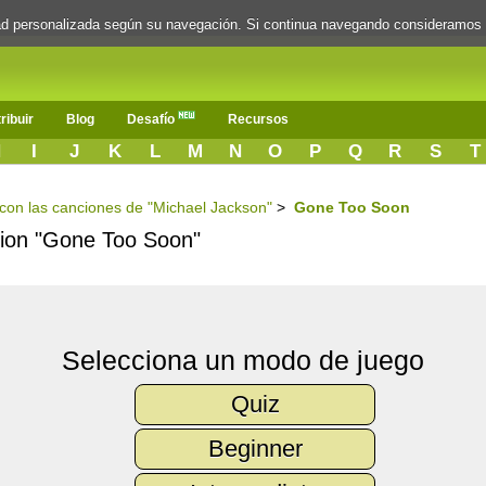
dad personalizada según su navegación. Si continua navegando consideramos
ribuir
Blog
Desafío
Recursos
H
I
J
K
L
M
N
O
P
Q
R
S
T
s con las canciones de "Michael Jackson"
>
Gone Too Soon
ncion "Gone Too Soon"
Selecciona un modo de juego
Quiz
Beginner