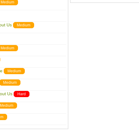
Medium
out Us
Medium
Medium
me
Medium
Medium
out Us
Hard
Medium
um