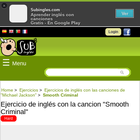
×
Subingles.com
Ver
Aprender inglés con
canciones
Gratis - En Google Play
Login
☰
Menu
Home
>
Ejercicios
>
Ejercicios de inglés con las canciones de
"Michael Jackson"
>
Smooth Criminal
Ejercicio de inglés con la cancion "Smooth
Criminal"
Hard