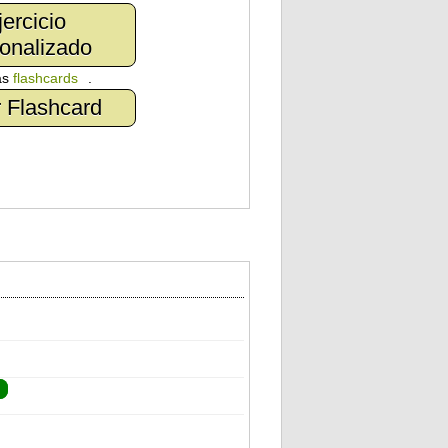
jercicio
onalizado
as
flashcards
.
 Flashcard