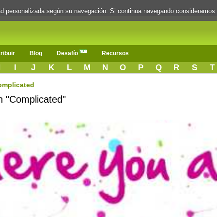
dad personalizada según su navegación. Si continua navegando consideramos
ribuir
Blog
Desafío
Recursos
H
I
J
K
L
M
N
O
P
Q
R
S
T
omplicated
n "Complicated"