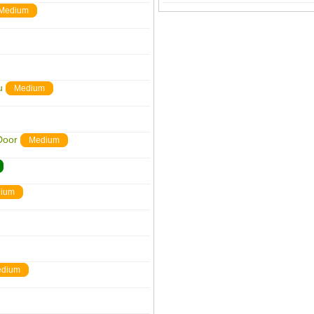
Medium
u
Medium
Door
Medium
ium
dium