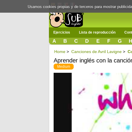
Usamos cookies propias y de terceros para mostrar publici
Ejercicios
Lista de reproducción
Cont
A
B
C
D
E
F
G
Home
>
Canciones de Avril Lavigne
>
C
Aprender inglés con la canció
Medium