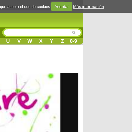
Login
Aceptar
Más información
 que acepta el uso de cookies
U
V
W
X
Y
Z
0-9