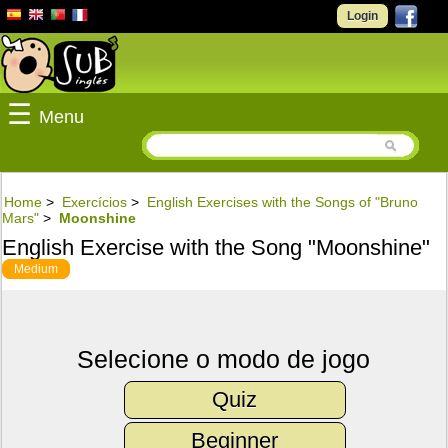
Login
☰
Menu
Home
>
Exercícios
>
English Exercises with the Songs of "Bruno
Mars"
>
Moonshine
English Exercise with the Song "Moonshine"
Medium
Selecione o modo de jogo
Quiz
Beginner