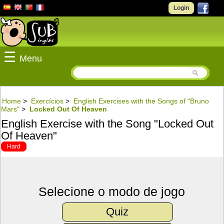
Login
☰
Menu
Home
>
Exercícios
>
English Exercises with the Songs of "Bruno
Mars"
>
Locked Out Of Heaven
English Exercise with the Song "Locked Out
Of Heaven"
Hard
Selecione o modo de jogo
Quiz