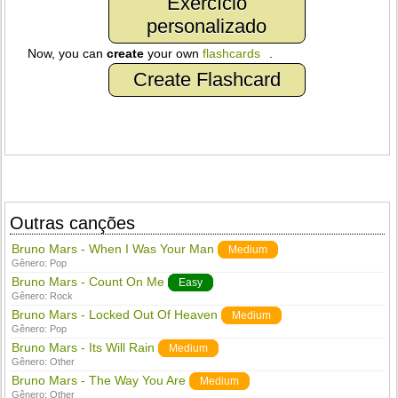
Exercício
personalizado
Now, you can
create
your own
flashcards
.
Create Flashcard
Outras canções
Bruno Mars - When I Was Your Man
Medium
Gênero:
Pop
Bruno Mars - Count On Me
Easy
Gênero:
Rock
Bruno Mars - Locked Out Of Heaven
Medium
Gênero:
Pop
Bruno Mars - Its Will Rain
Medium
Gênero:
Other
Bruno Mars - The Way You Are
Medium
Gênero:
Other