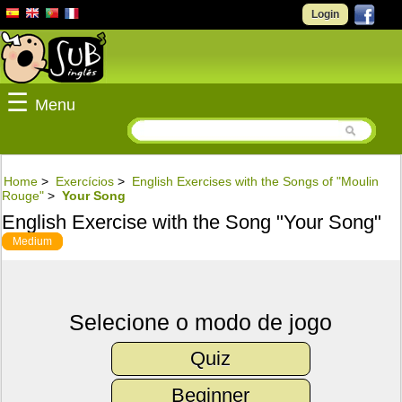
Login
☰
Menu
Home
>
Exercícios
>
English Exercises with the Songs of "Moulin
Rouge"
>
Your Song
English Exercise with the Song "Your Song"
Medium
Selecione o modo de jogo
Quiz
Beginner