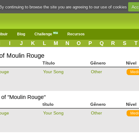
Acc
By continuing to browse the site you are agreeing to our use of cookies
ibuir
Blog
Challenge
Recursos
H
I
J
K
L
M
N
O
P
Q
R
S
T
 of Moulin Rouge
Título
Gênero
Nível
ouge
Your Song
Other
Med
 of "Moulin Rouge"
título
Gênero
Nível
ouge
Your Song
Other
Med