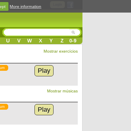
Login
ept
More information
U
V
W
X
Y
Z
0-9
Mostrar exercícios
ium
Play
Mostrar músicas
ium
Play