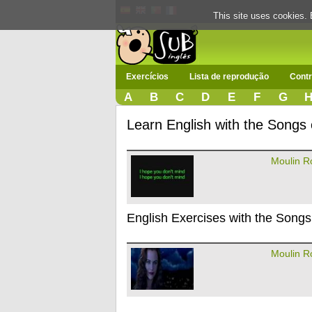
This site uses cookies. 
Exercícios
Lista de reprodução
Contr
A
B
C
D
E
F
G
Learn English with the Songs
Moulin R
English Exercises with the Songs
Moulin R