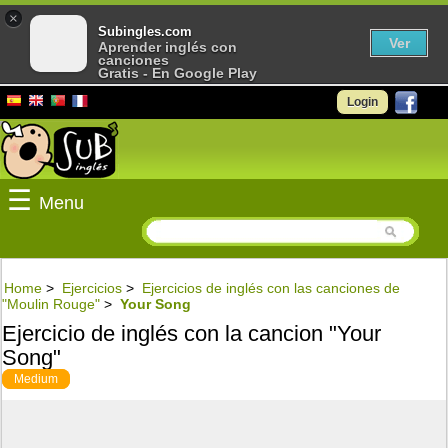
×
Subingles.com
Ver
Aprender inglés con
canciones
Gratis - En Google Play
Login
☰
Menu
Home
>
Ejercicios
>
Ejercicios de inglés con las canciones de
"Moulin Rouge"
>
Your Song
Ejercicio de inglés con la cancion "Your
Song"
Medium