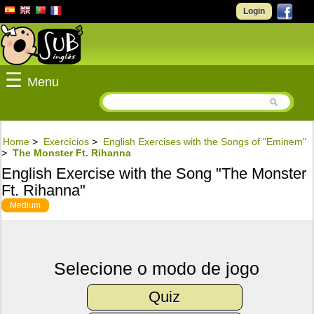
Login
☰
Menu
Home
>
Exercícios
>
English Exercises with the Songs of "Eminem"
>
The Monster Ft. Rihanna
English Exercise with the Song "The Monster
Ft. Rihanna"
Medium
Selecione o modo de jogo
Quiz