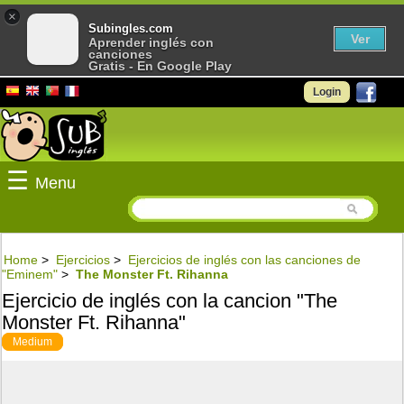
×
Subingles.com
Ver
Aprender inglés con
canciones
Gratis - En Google Play
Login
☰
Menu
Home
>
Ejercicios
>
Ejercicios de inglés con las canciones de
"Eminem"
>
The Monster Ft. Rihanna
Ejercicio de inglés con la cancion "The
Monster Ft. Rihanna"
Medium