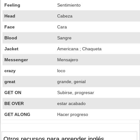
Feeling
Sentimiento
Head
Cabeza
Face
Cara
Blood
Sangre
Jacket
Americana ; Chaqueta
Messenger
Mensajero
crazy
loco
great
grande, genial
GET ON
Subirse, progresar
BE OVER
estar acabado
GET ALONG
Hacer progreso
Otros recursos para aprender inglés