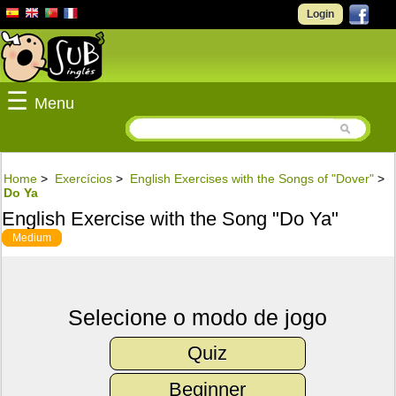
Login
☰
Menu
Home
>
Exercícios
>
English Exercises with the Songs of "Dover"
>
Do Ya
English Exercise with the Song "Do Ya"
Medium
Selecione o modo de jogo
Quiz
Beginner