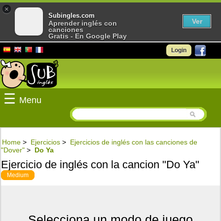
×
Subingles.com
Ver
Aprender inglés con
canciones
Gratis - En Google Play
Login
☰
Menu
Home
>
Ejercicios
>
Ejercicios de inglés con las canciones de
"Dover"
>
Do Ya
Ejercicio de inglés con la cancion "Do Ya"
Medium
Selecciona un modo de juego