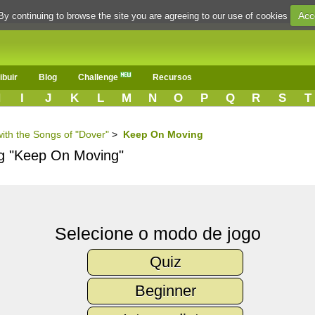
Acc
By continuing to browse the site you are agreeing to our use of cookies
ibuir
Blog
Challenge
Recursos
H
I
J
K
L
M
N
O
P
Q
R
S
T
with the Songs of "Dover"
>
Keep On Moving
ng "Keep On Moving"
Selecione o modo de jogo
Quiz
Beginner