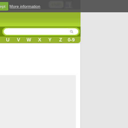
Login
ept
More information
U
V
W
X
Y
Z
0-9