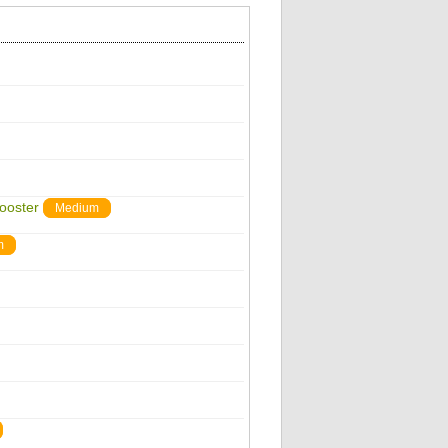
ooster
Medium
m