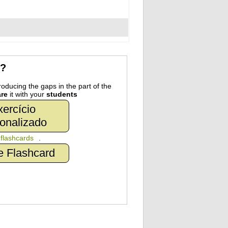
r?
oducing the gaps in the part of the
re
it with your
students
ercício
onalizado
n
flashcards
.
e Flashcard