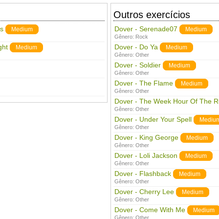
Outros exercícios
s
Dover - Serenade07
Medium
Medium
Gênero:
Rock
ght
Dover - Do Ya
Medium
Medium
Gênero:
Other
Dover - Soldier
Medium
Gênero:
Other
Dover - The Flame
Medium
Gênero:
Other
Dover - The Week Hour Of The R
Gênero:
Other
Dover - Under Your Spell
Mediu
Gênero:
Other
Dover - King George
Medium
Gênero:
Other
Dover - Loli Jackson
Medium
Gênero:
Other
Dover - Flashback
Medium
Gênero:
Other
Dover - Cherry Lee
Medium
Gênero:
Other
Dover - Come With Me
Medium
Gênero:
Other