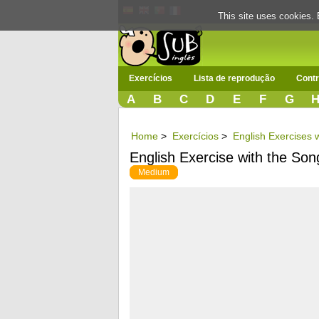
This site uses cookies. 
Exercícios
Lista de reprodução
Contr
A
B
C
D
E
F
G
Home
>
Exercícios
>
English Exercises 
English Exercise with the So
Medium