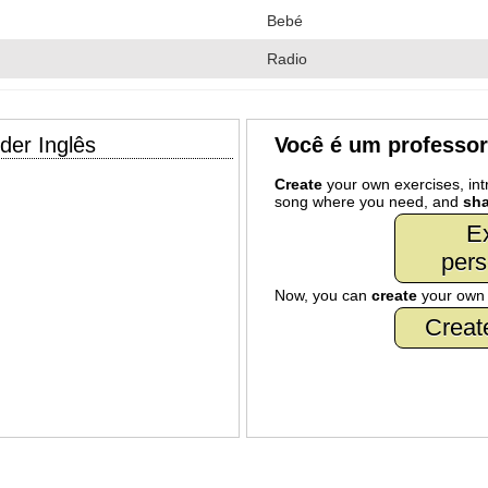
Bebé
Radio
der Inglês
Você é um professo
Create
your own exercises, intr
song where you need, and
sha
Ex
pers
Now, you can
create
your ow
Creat