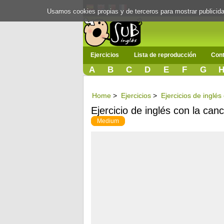
Usamos cookies propias y de terceros para mostrar publici
Ejercicios
Lista de reproducción
Cont
A
B
C
D
E
F
G
Home
>
Ejercicios
>
Ejercicios de inglés
Ejercicio de inglés con la can
Medium