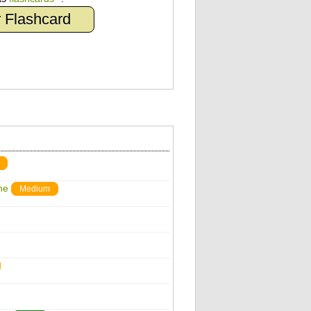
 Flashcard
ne
Medium