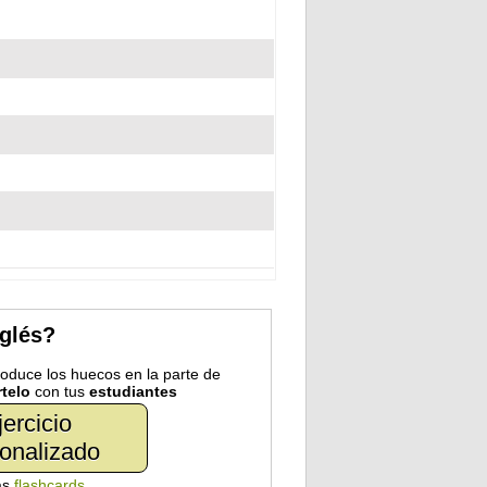
nglés?
troduce los huecos en la parte de
telo
con tus
estudiantes
jercicio
onalizado
as
flashcards
.