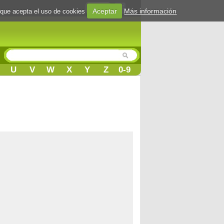
Login
Aceptar
Más información
 que acepta el uso de cookies
U
V
W
X
Y
Z
0-9