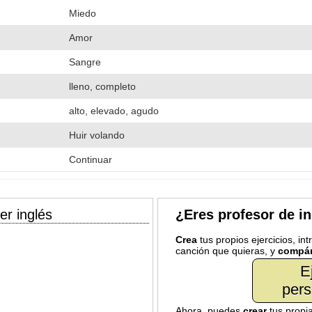
Miedo
Amor
Sangre
lleno, completo
alto, elevado, agudo
Huir volando
Continuar
er inglés
¿Eres profesor de i
Crea
tus propios ejercicios, in
canción que quieras, y
compár
E
pers
Ahora, puedes
crear
tus propi