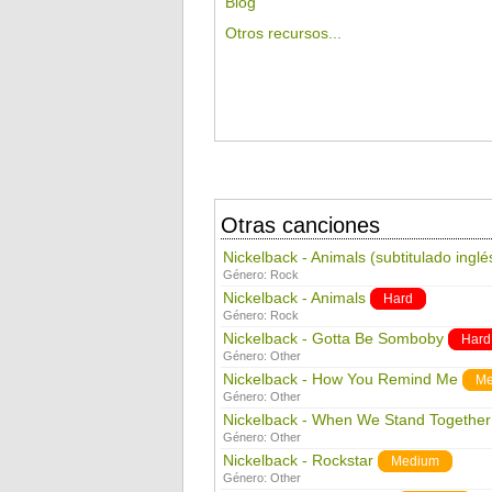
Blog
Otros recursos...
Otras canciones
Nickelback - Animals (subtitulado inglé
Género:
Rock
Nickelback - Animals
Hard
Género:
Rock
Nickelback - Gotta Be Somboby
Hard
Género:
Other
Nickelback - How You Remind Me
Me
Género:
Other
Nickelback - When We Stand Together
Género:
Other
Nickelback - Rockstar
Medium
Género:
Other