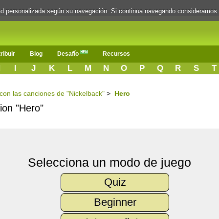
dad personalizada según su navegación. Si continua navegando consideramos
ribuir
Blog
Desafío
Recursos
H
I
J
K
L
M
N
O
P
Q
R
S
T
 con las canciones de "Nickelback"
>
Hero
cion "Hero"
Selecciona un modo de juego
Quiz
Beginner