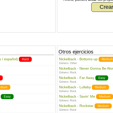
Crear
Otros ejercicios
s / español)
Nickelback - Bottoms up
Hard
Medium
Género:
Other
Nickelback - Never Gonna Be Alo
Género:
Rock
Nickelback - Far Away
Easy
Género:
Rock
Nickelback - Lullaby
dium
Medium
Género:
Rock
Nickelback - Savin' Me
Easy
Medium
Género:
Rock
Nickelback - Rockstar
Medium
Género:
Rock