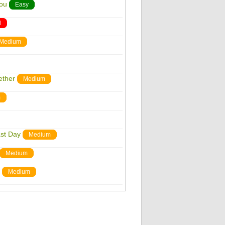
You
Easy
d
Medium
ether
Medium
m
ast Day
Medium
Medium
Medium