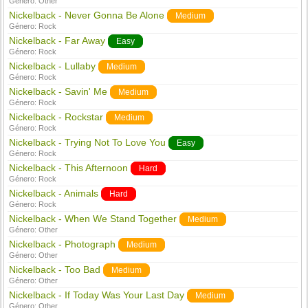
Género:
Other
Nickelback - Never Gonna Be Alone
Medium
Género:
Rock
Nickelback - Far Away
Easy
Género:
Rock
Nickelback - Lullaby
Medium
Género:
Rock
Nickelback - Savin' Me
Medium
Género:
Rock
Nickelback - Rockstar
Medium
Género:
Rock
Nickelback - Trying Not To Love You
Easy
Género:
Rock
Nickelback - This Afternoon
Hard
Género:
Rock
Nickelback - Animals
Hard
Género:
Rock
Nickelback - When We Stand Together
Medium
Género:
Other
Nickelback - Photograph
Medium
Género:
Other
Nickelback - Too Bad
Medium
Género:
Other
Nickelback - If Today Was Your Last Day
Medium
Género:
Other