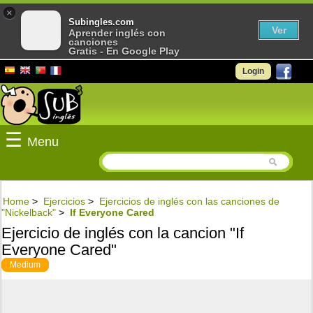
×
Subingles.com
Ver
Aprender inglés con
canciones
Gratis - En Google Play
Login
☰
Menu
Home
>
Ejercicios
>
Ejercicios de inglés con las canciones de
"Nickelback"
>
If Everyone Cared
Ejercicio de inglés con la cancion "If
Everyone Cared"
Medium