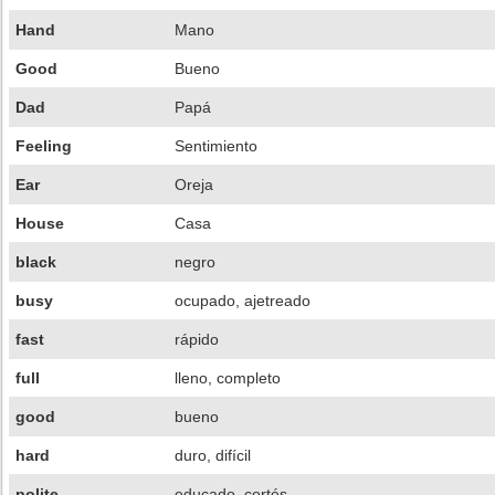
Hand
Mano
Good
Bueno
Dad
Papá
Feeling
Sentimiento
Ear
Oreja
House
Casa
black
negro
busy
ocupado, ajetreado
fast
rápido
full
lleno, completo
good
bueno
hard
duro, difícil
polite
educado, cortés