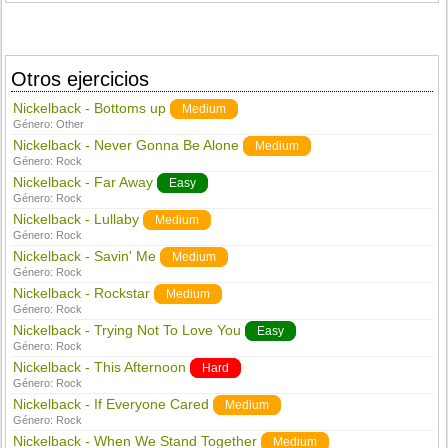
Otros ejercicios
Nickelback - Bottoms up
Medium
Género:
Other
Nickelback - Never Gonna Be Alone
Medium
Género:
Rock
Nickelback - Far Away
Easy
Género:
Rock
Nickelback - Lullaby
Medium
Género:
Rock
Nickelback - Savin' Me
Medium
Género:
Rock
Nickelback - Rockstar
Medium
Género:
Rock
Nickelback - Trying Not To Love You
Easy
Género:
Rock
Nickelback - This Afternoon
Hard
Género:
Rock
Nickelback - If Everyone Cared
Medium
Género:
Rock
Nickelback - When We Stand Together
Medium