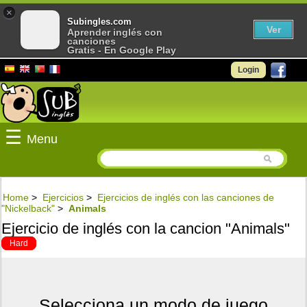
×
Subingles.com
Ver
Aprender inglés con
canciones
Gratis - En Google Play
Login
☰
Menu
Home
>
Ejercicios
>
Ejercicios de inglés con las canciones de
"Nickelback"
>
Animals
Ejercicio de inglés con la cancion "Animals"
Hard
Selecciona un modo de juego