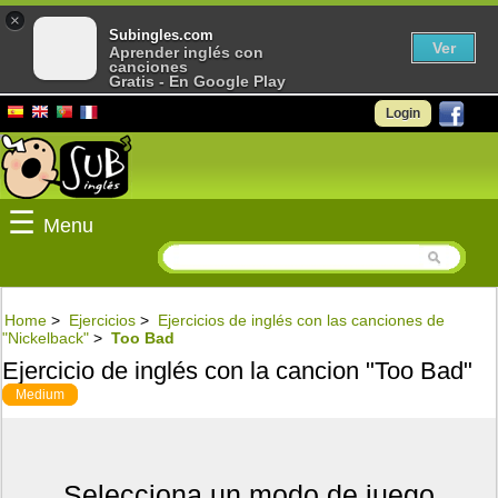
×
Subingles.com
Ver
Aprender inglés con
canciones
Gratis - En Google Play
Login
☰
Menu
Home
>
Ejercicios
>
Ejercicios de inglés con las canciones de
"Nickelback"
>
Too Bad
Ejercicio de inglés con la cancion "Too Bad"
Medium
Selecciona un modo de juego