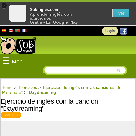
×
Subingles.com
Ver
Aprender inglés con
canciones
Gratis - En Google Play
Login
☰
Menu
Home
>
Ejercicios
>
Ejercicios de inglés con las canciones de
"Paramore"
>
Daydreaming
Ejercicio de inglés con la cancion
"Daydreaming"
Medium