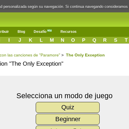
dad personalizada según su navegación. Si continua navegando consideramos
ribuir
Blog
Desafío
Recursos
H
I
J
K
L
M
N
O
P
Q
R
S
T
s con las canciones de "Paramore"
>
The Only Exception
cion "The Only Exception"
Selecciona un modo de juego
Quiz
Beginner