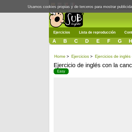
Usamos cookies propias y de terceros para mostrar publici
Ejercicios
Lista de reproducción
Cont
A
B
C
D
E
F
G
Home
>
Ejercicios
>
Ejercicios de inglé
Ejercicio de inglés con la can
Easy