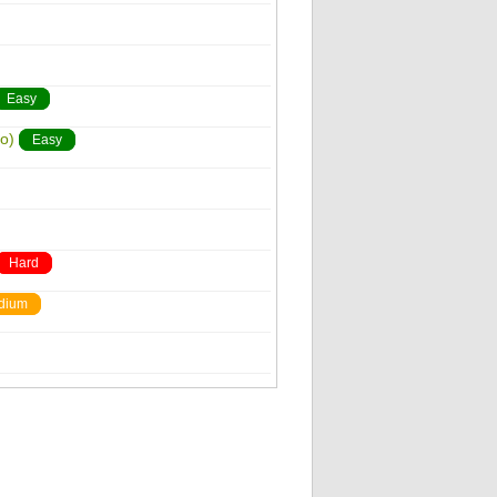
Easy
o)
Easy
Hard
dium