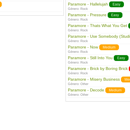
Paramore - Hallelujah
Easy
Género:
Rock
Paramore - Pressure
Easy
Género:
Rock
Paramore - Thats What You Get
Género:
Rock
Paramore - Use Somebody (Studi
Género:
Rock
Paramore - Now
Medium
Género:
Rock
Paramore - Still Into You
Easy
Género:
Rock
Paramore - Brick by Boring Brick
Género:
Rock
Paramore - Misery Business
Me
Género:
Other
Paramore - Decode
Medium
Género:
Other