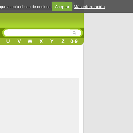
Login
Aceptar
Más información
 que acepta el uso de cookies
U
V
W
X
Y
Z
0-9