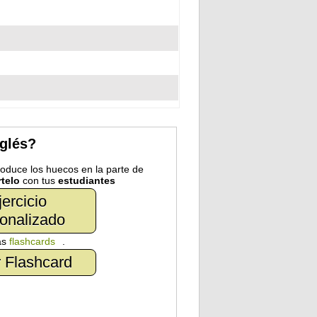
nglés?
troduce los huecos en la parte de
telo
con tus
estudiantes
jercicio
onalizado
as
flashcards
.
 Flashcard