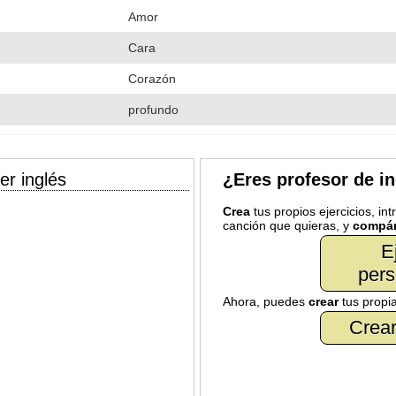
Amor
Cara
Corazón
profundo
er inglés
¿Eres profesor de i
Crea
tus propios ejercicios, in
canción que quieras, y
compár
E
pers
Ahora, puedes
crear
tus propi
Crear