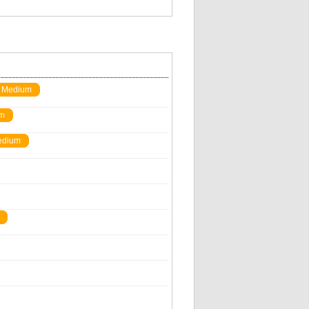
Medium
m
edium