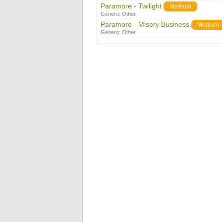
Paramore - Twilight
Medium
Género:
Other
Paramore - Misery Business
Medium
Género:
Other