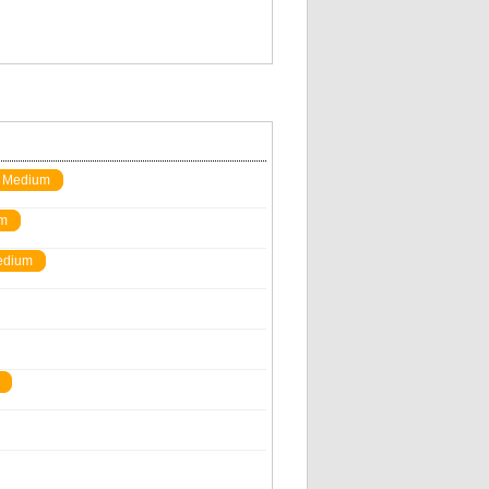
Medium
m
edium