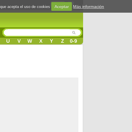
Login
Aceptar
Más información
 que acepta el uso de cookies
U
V
W
X
Y
Z
0-9