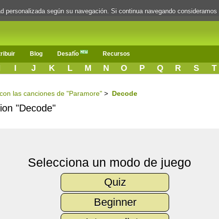
dad personalizada según su navegación. Si continua navegando consideramos
ribuir
Blog
Desafío
Recursos
H
I
J
K
L
M
N
O
P
Q
R
S
T
s con las canciones de "Paramore"
>
Decode
cion "Decode"
Selecciona un modo de juego
Quiz
Beginner