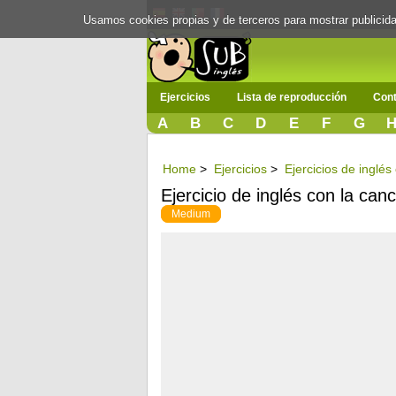
Usamos cookies propias y de terceros para mostrar publici
Ejercicios
Lista de reproducción
Cont
A
B
C
D
E
F
G
Home
>
Ejercicios
>
Ejercicios de inglé
Ejercicio de inglés con la can
Medium