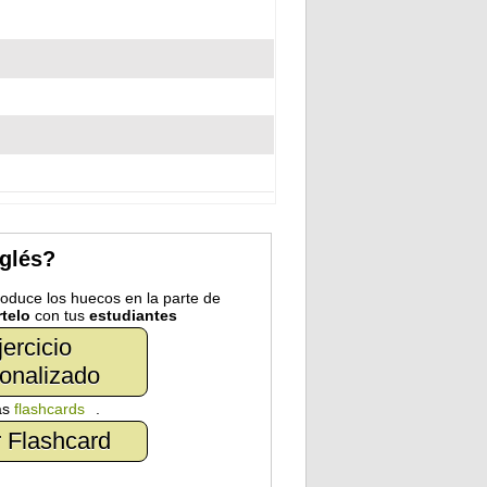
nglés?
troduce los huecos en la parte de
telo
con tus
estudiantes
jercicio
onalizado
as
flashcards
.
 Flashcard