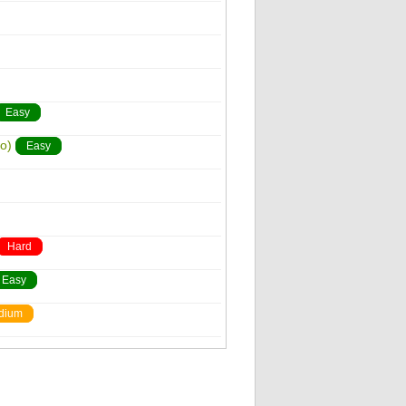
Easy
o)
Easy
Hard
Easy
dium