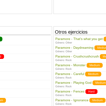
Otros ejercicios
Paramore - That's what you get
Género:
Other
Paramore - Daydreaming
Mediu
Género:
Other
Paramore - Crushcrushcrush
d
M
Género:
Rock
Paramore - Monster
Medium
Género:
Rock
Paramore - Careful
Medium
Género:
Rock
Paramore - Playing God
Medium
Género:
Rock
Paramore - Fences
Hard
Género:
Rock
Paramore - Ignorance
um
Medium
Género:
Rock