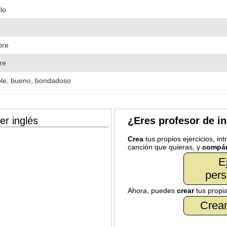
lo
re
re
le, bueno, bondadoso
er inglés
¿Eres profesor de i
Crea
tus propios ejercicios, in
canción que quieras, y
compár
E
pers
Ahora, puedes
crear
tus propi
Crear