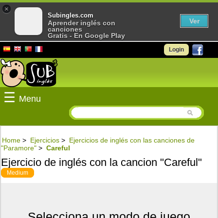
×
Subingles.com
Ver
Aprender inglés con
canciones
Gratis - En Google Play
Login
☰
Menu
Home
>
Ejercicios
>
Ejercicios de inglés con las canciones de
"Paramore"
>
Careful
Ejercicio de inglés con la cancion "Careful"
Medium
Selecciona un modo de juego