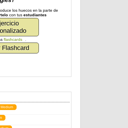
nglés?
troduce los huecos en la parte de
telo
con tus
estudiantes
jercicio
onalizado
as
flashcards
.
 Flashcard
Medium
m