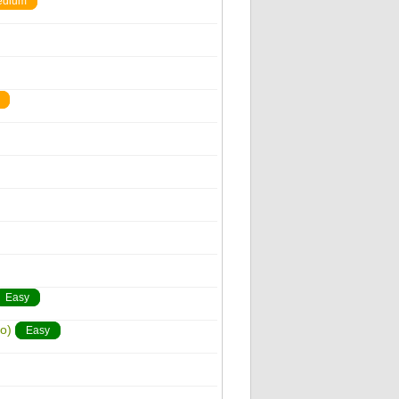
edium
Easy
o)
Easy