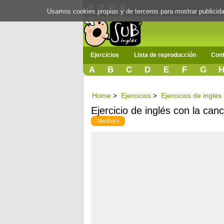
Usamos cookies propias y de terceros para mostrar publici
Ejercicios
Lista de reproducción
Cont
A
B
C
D
E
F
G
Home
>
Ejercicios
>
Ejercicios de inglé
Ejercicio de inglés con la can
Medium