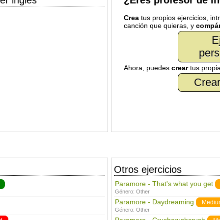
er inglés
¿Eres profesor de i
Crea
tus propios ejercicios, in
canción que quieras, y
compár
E
pers
Ahora, puedes
crear
tus propi
Crear
Otros ejercicios
Paramore - That's what you get
Género:
Other
Paramore - Daydreaming
Mediu
Género:
Other