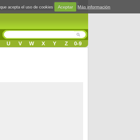
Login
Aceptar
Más información
 que acepta el uso de cookies
U
V
W
X
Y
Z
0-9