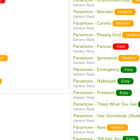
Paramore - Crushcrushcrush
d
M
Género:
Rock
Paramore - Monster
Medium
Género:
Rock
Paramore - Careful
Medium
Género:
Rock
Paramore - Playing God
Medium
Género:
Rock
Paramore - Fences
Hard
Género:
Rock
Paramore - Ignorance
um
Medium
Género:
Rock
Paramore - Emergency
Easy
Género:
Rock
Paramore - Hallelujah
Easy
Género:
Rock
Paramore - Pressure
Easy
Género:
Rock
Paramore - Thats What You Get
Género:
Rock
Paramore - Use Somebody (Studi
Género:
Rock
Paramore - Now
Medium
Género:
Rock
Paramore - Still Into You
Easy