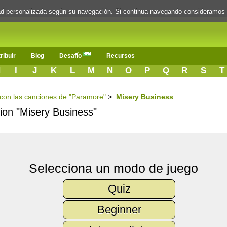
dad personalizada según su navegación. Si continua navegando consideramos
ribuir
Blog
Desafío
Recursos
H
I
J
K
L
M
N
O
P
Q
R
S
T
s con las canciones de "Paramore"
>
Misery Business
cion "Misery Business"
Selecciona un modo de juego
Quiz
Beginner