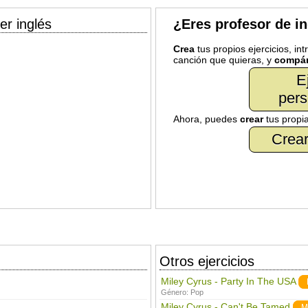
er inglés
¿Eres profesor de i
Crea
tus propios ejercicios, in
canción que quieras, y
compár
E
pers
Ahora, puedes
crear
tus propi
Crear
Otros ejercicios
Miley Cyrus - Party In The USA
Género:
Pop
Miley Cyrus - Can't Be Tamed
M