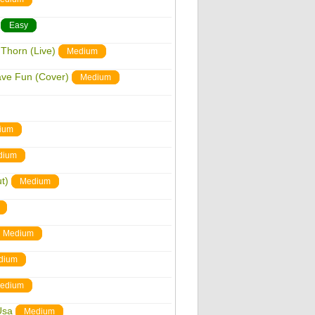
Easy
 Thorn (Live)
Medium
ave Fun (Cover)
Medium
ium
dium
t)
Medium
Medium
dium
edium
Usa
Medium