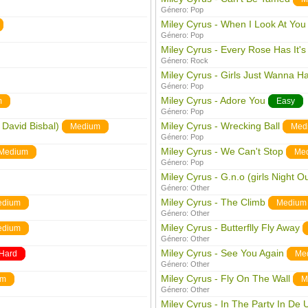
Género:
Pop
Miley Cyrus - When I Look At You
Género:
Pop
Miley Cyrus - Every Rose Has It's
Género:
Rock
Miley Cyrus - Girls Just Wanna H
Género:
Pop
Miley Cyrus - Adore You
m
Easy
Género:
Pop
 David Bisbal)
Miley Cyrus - Wrecking Ball
Medium
Med
Género:
Pop
Miley Cyrus - We Can't Stop
Medium
Me
Género:
Pop
Miley Cyrus - G.n.o (girls Night Ou
Género:
Other
Miley Cyrus - The Climb
edium
Medium
Género:
Other
Miley Cyrus - Butterflly Fly Away
edium
Género:
Other
Miley Cyrus - See You Again
Hard
Me
Género:
Other
Miley Cyrus - Fly On The Wall
um
M
Género:
Other
Miley Cyrus - In The Party In De 