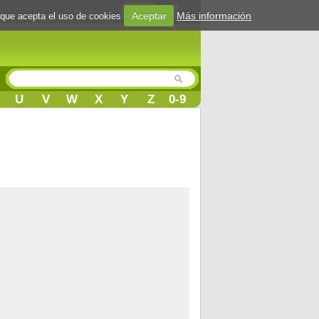
Login
Aceptar
Más información
 que acepta el uso de cookies
U
V
W
X
Y
Z
0-9