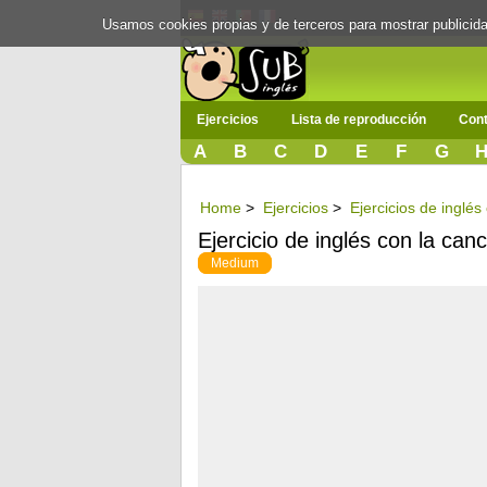
Usamos cookies propias y de terceros para mostrar publici
Ejercicios
Lista de reproducción
Cont
A
B
C
D
E
F
G
Home
>
Ejercicios
>
Ejercicios de inglés
Ejercicio de inglés con la ca
Medium