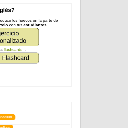
nglés?
troduce los huecos en la parte de
telo
con tus
estudiantes
jercicio
onalizado
as
flashcards
.
 Flashcard
Medium
edium