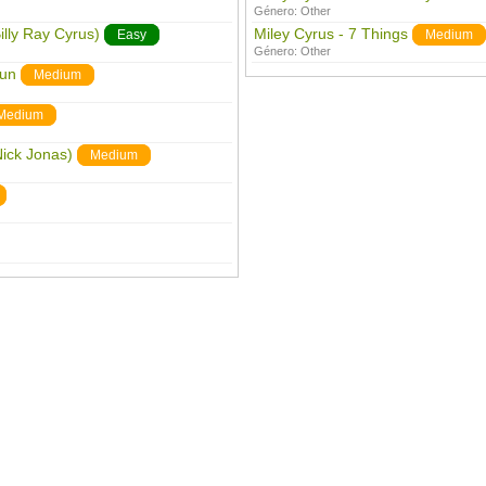
Género:
Other
Billy Ray Cyrus)
Miley Cyrus - 7 Things
Easy
Medium
Género:
Other
Fun
Medium
Medium
Nick Jonas)
Medium