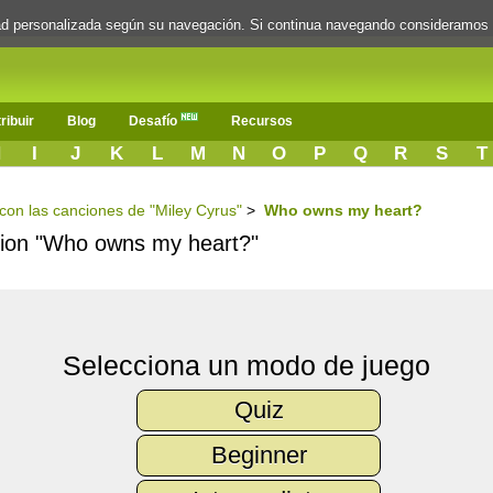
dad personalizada según su navegación. Si continua navegando consideramos
ribuir
Blog
Desafío
Recursos
H
I
J
K
L
M
N
O
P
Q
R
S
T
 con las canciones de "Miley Cyrus"
>
Who owns my heart?
ncion "Who owns my heart?"
Selecciona un modo de juego
Quiz
Beginner