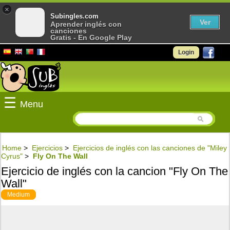
×
Subingles.com
Ver
Aprender inglés con
canciones
Gratis - En Google Play
Login
☰
Menu
Home
>
Ejercicios
>
Ejercicios de inglés con las canciones de "Miley
Cyrus"
>
Fly On The Wall
Ejercicio de inglés con la cancion "Fly On The
Wall"
Medium