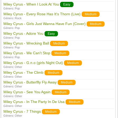
Miley Cyrus - When I Look At You
Easy
Género:
Pop
Miley Cyrus - Every Rose Has It's Thorn (Live)
Medium
Género:
Rock
Miley Cyrus - Girls Just Wanna Have Fun (Cover)
Medium
Género:
Pop
Miley Cyrus - Adore You
Easy
Género:
Pop
Miley Cyrus - Wrecking Ball
Medium
Género:
Pop
Miley Cyrus - We Can't Stop
Medium
Género:
Pop
Miley Cyrus - G.n.o (girls Night Out)
Medium
Género:
Other
Miley Cyrus - The Climb
Medium
Género:
Other
Miley Cyrus - Butterflly Fly Away
Medium
Género:
Other
Miley Cyrus - See You Again
Medium
Género:
Other
Miley Cyrus - In The Party In De Usa
Medium
Género:
Other
Miley Cyrus - 7 Things
Medium
Género:
Other