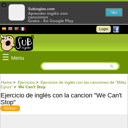
×
Subingles.com
Ver
Aprender inglés con
canciones
Gratis - En Google Play
Login
☰
Menu
Home
>
Ejercicios
>
Ejercicios de inglés con las canciones de "Miley
Cyrus"
>
We Can't Stop
Ejercicio de inglés con la cancion "We Can't
Stop"
Medium