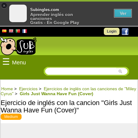
×
Subingles.com
Ver
Aprender inglés con
canciones
Gratis - En Google Play
Login
☰
Menu
Home
>
Ejercicios
>
Ejercicios de inglés con las canciones de "Miley
Cyrus"
>
Girls Just Wanna Have Fun (Cover)
Ejercicio de inglés con la cancion "Girls Just
Wanna Have Fun (Cover)"
Medium