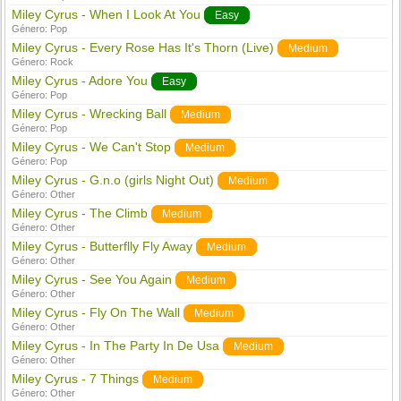
Miley Cyrus - When I Look At You
Easy
Género:
Pop
Miley Cyrus - Every Rose Has It's Thorn (Live)
Medium
Género:
Rock
Miley Cyrus - Adore You
Easy
Género:
Pop
Miley Cyrus - Wrecking Ball
Medium
Género:
Pop
Miley Cyrus - We Can't Stop
Medium
Género:
Pop
Miley Cyrus - G.n.o (girls Night Out)
Medium
Género:
Other
Miley Cyrus - The Climb
Medium
Género:
Other
Miley Cyrus - Butterflly Fly Away
Medium
Género:
Other
Miley Cyrus - See You Again
Medium
Género:
Other
Miley Cyrus - Fly On The Wall
Medium
Género:
Other
Miley Cyrus - In The Party In De Usa
Medium
Género:
Other
Miley Cyrus - 7 Things
Medium
Género:
Other