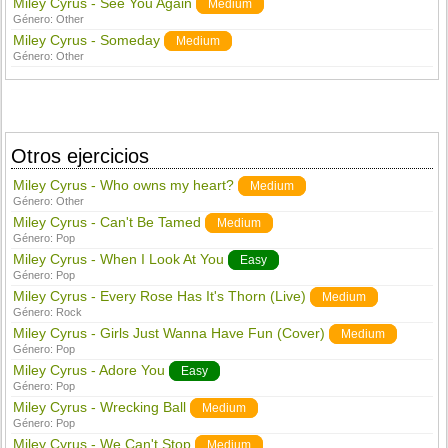
Miley Cyrus - See You Again
Medium
Género:
Other
Miley Cyrus - Someday
Medium
Género:
Other
Otros ejercicios
Miley Cyrus - Who owns my heart?
Medium
Género:
Other
Miley Cyrus - Can't Be Tamed
Medium
Género:
Pop
Miley Cyrus - When I Look At You
Easy
Género:
Pop
Miley Cyrus - Every Rose Has It's Thorn (Live)
Medium
Género:
Rock
Miley Cyrus - Girls Just Wanna Have Fun (Cover)
Medium
Género:
Pop
Miley Cyrus - Adore You
Easy
Género:
Pop
Miley Cyrus - Wrecking Ball
Medium
Género:
Pop
Miley Cyrus - We Can't Stop
Medium