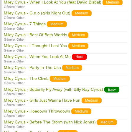
Miley Cyrus - When I Look At You (feat David Bisbal)
Medium
Género:
Other
Miley Cyrus - G.n.o (girls Night Out)
Medium
Género:
Other
Miley Cyrus - 7 Things
Medium
Género:
Other
Miley Cyrus - Best Of Both Worlds
Medium
Género:
Other
Miley Cyrus - I Thought I Lost You
Medium
Género:
Other
Miley Cyrus - When You Look At Me
Hard
Género:
Other
Miley Cyrus - Party In The Usa
Medium
Género:
Other
Miley Cyrus - The Climb
Medium
Género:
Other
Miley Cyrus - Butterfly Fly Away (with Billy Ray Cyrus)
Easy
Género:
Other
Miley Cyrus - Girls Just Wanna Have Fun
Medium
Género:
Other
Miley Cyrus - Hoedown Throwdown
Medium
Género:
Other
Miley Cyrus - Before The Storm (with Nick Jonas)
Medium
Género:
Other