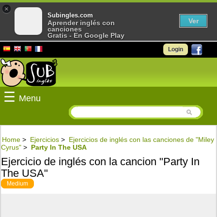
×
Subingles.com
Ver
Aprender inglés con
canciones
Gratis - En Google Play
Login
☰
Menu
Home
>
Ejercicios
>
Ejercicios de inglés con las canciones de "Miley
Cyrus"
>
Party In The USA
Ejercicio de inglés con la cancion "Party In
The USA"
Medium