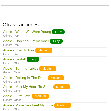
Otras canciones
Adele - When We Were Young
Easy
Género:
Pop
Adele - Don't You Remember
Easy
Género:
Pop
Adele - I Set To Fire
Medium
Género:
Blues
Adele - Skyfall
Easy
Género:
Other
Adele - Turning Tables
Medium
Género:
Other
Adele - Rolling In The Deep
Medium
Género:
Other
Adele - Melt My Heart To Stone
Medium
Género:
Other
Adele - First Love
Medium
Género:
Other
Adele - Make You Feel My Love
Medium
Género:
Other