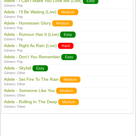
Adele - I Can't Make You Love Me (Live)
Easy
Género:
Pop
Adele - I'll Be Waiting (Live)
Medium
Género:
Pop
Adele - Hometown Glory
Medium
Género:
Pop
Adele - Rumour Has It (Live)
Easy
Género:
Pop
Adele - Right As Rain (Live)
Hard
Género:
Pop
Adele - Don't You Remember
Easy
Género:
Pop
Adele - Skyfall
Easy
Género:
Other
Adele - Set Fire To The Rain
Medium
Género:
Other
Adele - Someone Like You
Medium
Género:
Other
Adele - Rolling In The Deep
Medium
Género:
Other