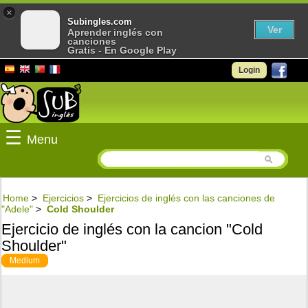
×
Subingles.com
Ver
Aprender inglés con
canciones
Gratis - En Google Play
Login
☰
Menu
Home
>
Ejercicios
>
Ejercicios de inglés con las canciones de
"Adele"
>
Cold Shoulder
Ejercicio de inglés con la cancion "Cold
Shoulder"
Medium