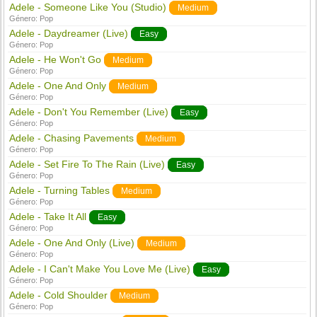
Adele - Someone Like You (Studio)
Medium
Género:
Pop
Adele - Daydreamer (Live)
Easy
Género:
Pop
Adele - He Won't Go
Medium
Género:
Pop
Adele - One And Only
Medium
Género:
Pop
Adele - Don't You Remember (Live)
Easy
Género:
Pop
Adele - Chasing Pavements
Medium
Género:
Pop
Adele - Set Fire To The Rain (Live)
Easy
Género:
Pop
Adele - Turning Tables
Medium
Género:
Pop
Adele - Take It All
Easy
Género:
Pop
Adele - One And Only (Live)
Medium
Género:
Pop
Adele - I Can't Make You Love Me (Live)
Easy
Género:
Pop
Adele - Cold Shoulder
Medium
Género:
Pop