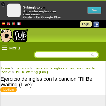
×
Subingles.com
Ver
Aprender inglés con
canciones
Gratis - En Google Play
Login
☰
Menu
Home
>
Ejercicios
>
Ejercicios de inglés con las canciones de
"Adele"
>
I'll Be Waiting (Live)
Ejercicio de inglés con la cancion "I'll Be
Waiting (Live)"
Medium