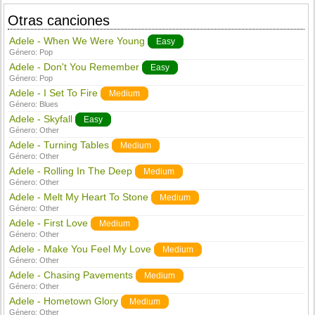
Otras canciones
Adele - When We Were Young
Easy
Género:
Pop
Adele - Don't You Remember
Easy
Género:
Pop
Adele - I Set To Fire
Medium
Género:
Blues
Adele - Skyfall
Easy
Género:
Other
Adele - Turning Tables
Medium
Género:
Other
Adele - Rolling In The Deep
Medium
Género:
Other
Adele - Melt My Heart To Stone
Medium
Género:
Other
Adele - First Love
Medium
Género:
Other
Adele - Make You Feel My Love
Medium
Género:
Other
Adele - Chasing Pavements
Medium
Género:
Other
Adele - Hometown Glory
Medium
Género:
Other