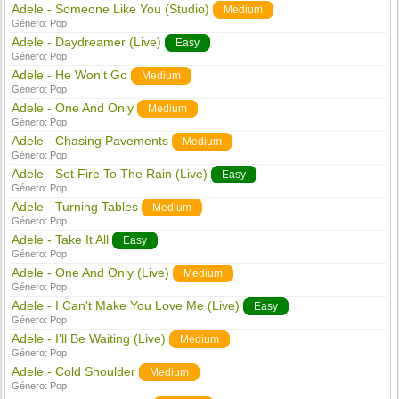
Adele - Someone Like You (Studio)
Medium
Género:
Pop
Adele - Daydreamer (Live)
Easy
Género:
Pop
Adele - He Won't Go
Medium
Género:
Pop
Adele - One And Only
Medium
Género:
Pop
Adele - Chasing Pavements
Medium
Género:
Pop
Adele - Set Fire To The Rain (Live)
Easy
Género:
Pop
Adele - Turning Tables
Medium
Género:
Pop
Adele - Take It All
Easy
Género:
Pop
Adele - One And Only (Live)
Medium
Género:
Pop
Adele - I Can't Make You Love Me (Live)
Easy
Género:
Pop
Adele - I'll Be Waiting (Live)
Medium
Género:
Pop
Adele - Cold Shoulder
Medium
Género:
Pop