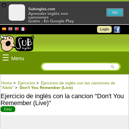
×
Subingles.com
Ver
Aprender inglés con
canciones
Gratis - En Google Play
Login
☰
Menu
Home
>
Ejercicios
>
Ejercicios de inglés con las canciones de
"Adele"
>
Don't You Remember (Live)
Ejercicio de inglés con la cancion "Don't You
Remember (Live)"
Easy