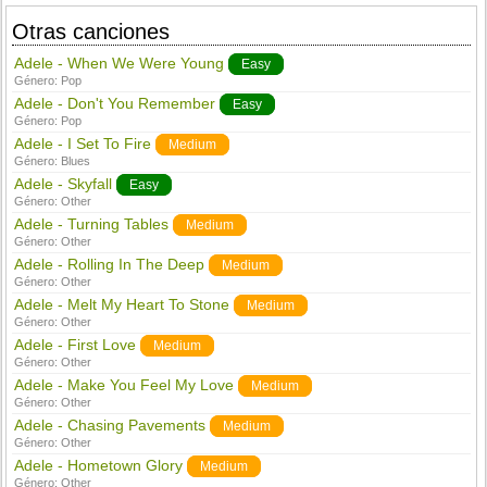
Otras canciones
Adele - When We Were Young
Easy
Género:
Pop
Adele - Don't You Remember
Easy
Género:
Pop
Adele - I Set To Fire
Medium
Género:
Blues
Adele - Skyfall
Easy
Género:
Other
Adele - Turning Tables
Medium
Género:
Other
Adele - Rolling In The Deep
Medium
Género:
Other
Adele - Melt My Heart To Stone
Medium
Género:
Other
Adele - First Love
Medium
Género:
Other
Adele - Make You Feel My Love
Medium
Género:
Other
Adele - Chasing Pavements
Medium
Género:
Other
Adele - Hometown Glory
Medium
Género:
Other