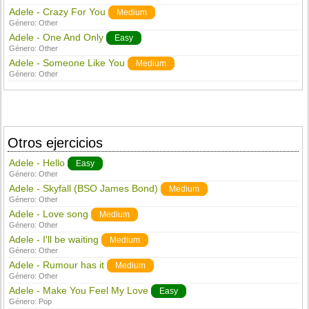
Adele - Crazy For You
Medium
Género:
Other
Adele - One And Only
Easy
Género:
Other
Adele - Someone Like You
Medium
Género:
Other
Otros ejercicios
Adele - Hello
Easy
Género:
Other
Adele - Skyfall (BSO James Bond)
Medium
Género:
Other
Adele - Love song
Medium
Género:
Other
Adele - I'll be waiting
Medium
Género:
Other
Adele - Rumour has it
Medium
Género:
Other
Adele - Make You Feel My Love
Easy
Género:
Pop